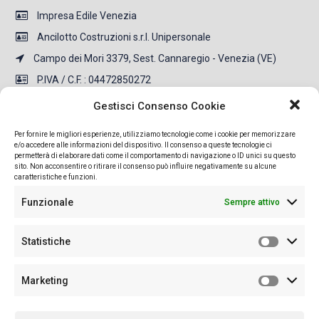
Impresa Edile Venezia
Ancilotto Costruzioni s.r.l. Unipersonale
Campo dei Mori 3379, Sest. Cannaregio - Venezia (VE)
P.IVA / C.F. : 04472850272
REA: VE-418143
Gestisci Consenso Cookie
Per fornire le migliori esperienze, utilizziamo tecnologie come i cookie per memorizzare
CONTATTI
e/o accedere alle informazioni del dispositivo. Il consenso a queste tecnologie ci
permetterà di elaborare dati come il comportamento di navigazione o ID unici su questo
sito. Non acconsentire o ritirare il consenso può influire negativamente su alcune
+39 041 718055
caratteristiche e funzioni.
info@ancilottocostruzioni.com
Funzionale
Sempre attivo
ancilotto.costruzioni@pec.it
a
Statistiche
Privacy Policy
Marketing